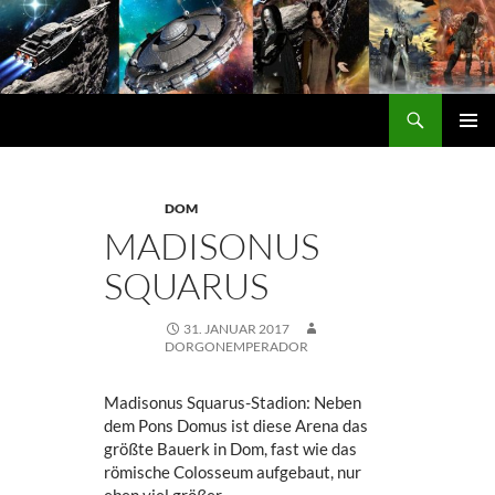
Zum
Inhalt
springen
Suchen
DORGON
PRIMÄ
MENÜ
DOM
MADISONUS
SQUARUS
31. JANUAR 2017
DORGONEMPERADOR
Madisonus Squarus-Stadion: Neben
dem Pons Domus ist diese Arena das
größte Bauerk in Dom, fast wie das
römische Colosseum aufgebaut, nur