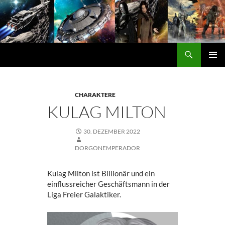
Zum
Inhalt
springen
Suchen
DORGON
PRIMÄ
MENÜ
CHARAKTERE
KULAG MILTON
30. DEZEMBER 2022
DORGONEMPERADOR
Kulag Milton ist Billionär und ein
einflussreicher Geschäftsmann in der
Liga Freier Galaktiker.