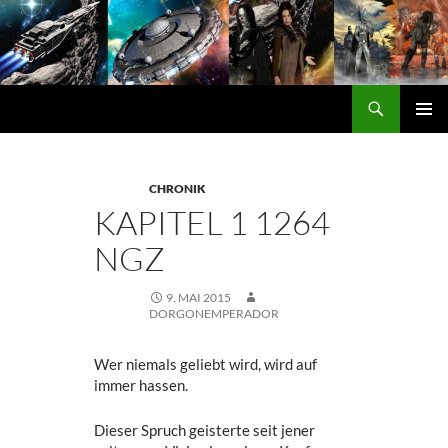
Zum
Inhalt
springen
Suchen
DORGON
PRIMÄ
MENÜ
CHRONIK
KAPITEL 1 1264
NGZ
9. MAI 2015
DORGONEMPERADOR
Wer niemals geliebt wird, wird auf
immer hassen.
Dieser Spruch geisterte seit jener