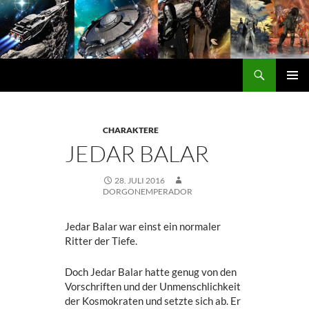
Zum
Inhalt
springen
Suchen
DORGON
PRIMÄ
MENÜ
CHARAKTERE
JEDAR BALAR
28. JULI 2016
DORGONEMPERADOR
Jedar Balar war einst ein normaler
Ritter der Tiefe.
Doch Jedar Balar hatte genug von den
Vorschriften und der Unmenschlichkeit
der Kosmokraten und setzte sich ab. Er