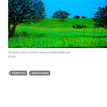
Das grüne, weite Land der Harekuul auf dem Rideryon
(C) SW
RIDERYON
RIDERYONEN