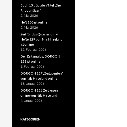
Buch 13 trägt den Titel „Die
Rhodanjäger“
5. Mai 2026
Heft 130 ist online
5. Mai 2026
Zeit für das Quarterium –
Hefte 129 von Nils Hirseland
ist online
15. Februar 2026
Der Zeitamulus, DORGON
128 ist online
1. Februar 2026
DORGON 127 „Zeitagenten“
von Nils Hirseland online
18. Januar 2026
DORGON 126 Zeitreisen
online von Nils Hirseland
4. Januar 2026
KATEGORIEN