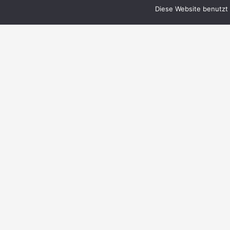
Diese Website benutzt 
© 1999–2023 PERRY RHODAN-FanZentrale
e.V.
IMPRESSUM