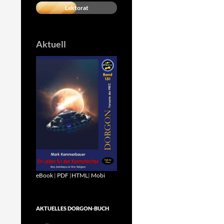
Lektorat
Aktuell
eBook
|
PDF
|
HTML
|
Mobi
AKTUELLES DORGON-BUCH