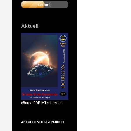
Lektorat
Aktuell
eBook
|
PDF
|
HTML
|
Mobi
AKTUELLES DORGON-BUCH