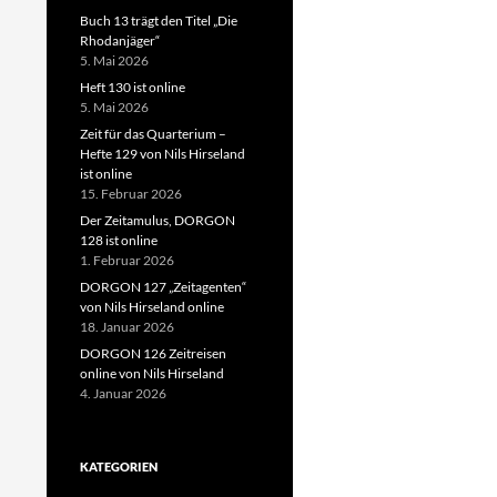
Buch 13 trägt den Titel „Die
Rhodanjäger“
5. Mai 2026
Heft 130 ist online
5. Mai 2026
Zeit für das Quarterium –
Hefte 129 von Nils Hirseland
ist online
15. Februar 2026
Der Zeitamulus, DORGON
128 ist online
1. Februar 2026
DORGON 127 „Zeitagenten“
von Nils Hirseland online
18. Januar 2026
DORGON 126 Zeitreisen
online von Nils Hirseland
4. Januar 2026
KATEGORIEN