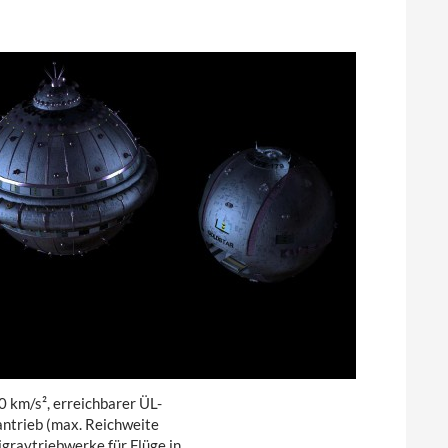
 km/s², erreichbarer ÜL-
santrieb (max. Reichweite
gravtriebwerke für Flüge in