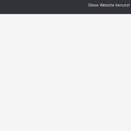
Diese Website benutzt 
© 1999–2023 PERRY RHODAN-FanZentrale
e.V.
IMPRESSUM