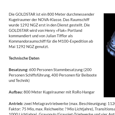
Die GOLDSTAR ist ein 800 Meter durchmessender
Kugelraumer der NOVA-Klasse. Das Raumschiff
wurde 1292 NGZ erst in den Dienst gestellt. Die
GOLDSTAR wird von Henry »Flak« Portland
kommandiert und von Julian Tifflor als
Kommandoraumschiff für die M100-Expedition ab
Mai 1292 NGZ genutzt.
Technische Daten
Besatzung:
600 Personen Stammbesatzung (200
Personen Schiffsführung, 400 Personen für Beiboote
und Technik)
Aufbau:
800 Meter Kugelraumer mit RoRo Hangar
Antrieb:
zwei Metagravtriebwerke (max. Beschleunigung: 1120
Faktor: 75 Mio, max. Reichweite: ? Mio Lichtjahre), Transition
1000 Lichtjahre), Gravopuls/Gravojet-Triebwerke und vier Anti