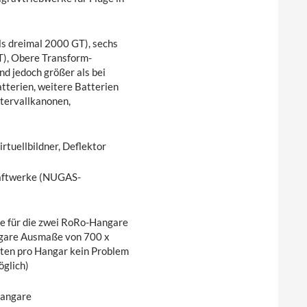
ls dreimal 2000 GT), sechs
T), Obere Transform-
nd jedoch größer als bei
tterien, weitere Batterien
tervallkanonen,
rtuellbildner, Deflektor
raftwerke (NUGAS-
e für die zwei RoRo-Hangare
angare Ausmaße von 700 x
ten pro Hangar kein Problem
öglich)
Hangare