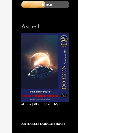
Lektorat
Aktuell
eBook
|
PDF
|
HTML
|
Mobi
AKTUELLES DORGON-BUCH