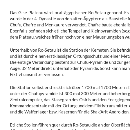
Das Gise-Plateau wird im altägyptischen Ro-Setau genannt. Es 
wurde in der 4. Dynastie von den alten Ägyptern als Baustelle 
Chufu, Chafre und Menkaure verwendet. Chafre baute ebenfalls
Ebenfalls befinden sich etliche Tempel und Kleinpyramiden (so
dem Plateau, welches früher noch von einer Mauer umgeben wu
Unterhalb von Ro-Setau ist die Station der Kemeten. Sie befind
und ist durch einen erstklassigen Ortungsschutz und einer Meta
Die einzige Verbindung besteht zur Chufu-Pyramide und zur g
Auge, 32 Meter direkt unterhalb der Pyramide. Sonst kann man 
Fiktivtransmitter verlassen.
Die Station selbst erstreckt sich über 1700 mal 1700 Metern. D
unter der Chufupyramide ist 300 mal 300 Meter und beherbergt
Zentralcomputer, das Stasegrab des Osiris und den Energiege
Kommandozentrale mit der Ortung und dem Fiktivtransmitter, 
und die Waffenlager bzw. Kasernen für die Shak’Arit Androiden.
Etliche Stollen führen quer durch Ro-Setau die an der Oberfläc