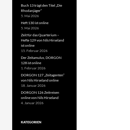
Buch 13 trägt den Titel „Die
Rhodanjäger“
5. Mai 2026
Heft 130 ist online
5. Mai 2026
Zeit für das Quarterium –
Hefte 129 von Nils Hirseland
ist online
15. Februar 2026
Der Zeitamulus, DORGON
128 ist online
1. Februar 2026
DORGON 127 „Zeitagenten“
von Nils Hirseland online
18. Januar 2026
DORGON 126 Zeitreisen
online von Nils Hirseland
4. Januar 2026
KATEGORIEN