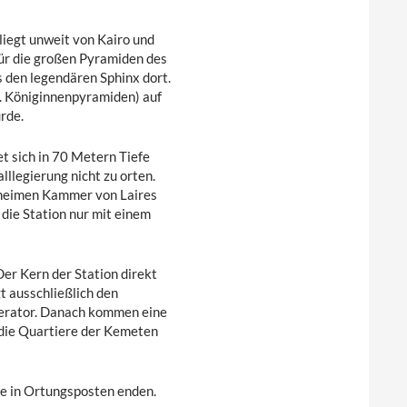
liegt unweit von Kairo und
für die großen Pyramiden des
 den legendären Sphinx dort.
g. Königinnenpyramiden) auf
rde.
et sich in 70 Metern Tiefe
lllegierung nicht zu orten.
eheimen Kammer von Laires
die Station nur mit einem
er Kern der Station direkt
 ausschließlich den
nerator. Danach kommen eine
die Quartiere der Kemeten
he in Ortungsposten enden.