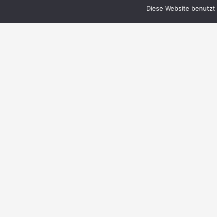
Diese Website benutzt 
© 1999–2023 PERRY RHODAN-FanZentrale
e.V.
IMPRESSUM