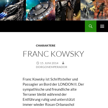
Zum
Inhalt
springen
Suchen
DORGON
PRIMÄ
MENÜ
CHARAKTERE
FRANC KOWSKY
15. JUNI 2014
DORGONEMPERADOR
Franc Kowsky ist Schriftsteller und
Passagier an Bord der LONDON II. Der
sympathische und freundliche alte
Terraner bleibt während der
Entführung ruhig und unterstützt
immer wieder Rosan Orbanashol