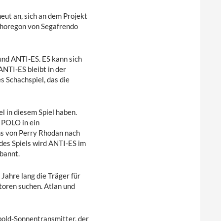
eut an, sich an dem Projekt
Thoregon von Segafrendo
und ANTI-ES. ES kann sich
NTI-ES bleibt in der
s Schachspiel, das die
el in diesem Spiel haben.
 POLO in ein
ns von Perry Rhodan nach
es Spiels wird ANTI-ES im
bannt.
Jahre lang die Träger für
toren suchen. Atlan und
bold-Sonnentransmitter, der