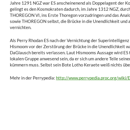
Jahre 1291 NGZ war ES anscheinenend als Doppelagent der Kos
gelingt es den Kosmokraten dadurch, im Jahre 1312 NGZ, durch 
THOREGON VI, ins Erste Thoregon vorzudringen und das Ana
sowie THOREGON selbst, die Brücke in die Unendlichkeit und 
vernichten.
Als Perry Rhodan ES nach der Vernichtung der Superintellig
Hismoom vor der Zerstörung der Brücke in die Unendlichkeit wa
DaGlausch bereits verlassen. Laut Hismooms Aussage wird ES fü
lokalen Gruppe anwesend sein, da er sich um andere Teile sein
kümmern muss. Selbst sein Bote Lotho Keraete weiß nichts über
Mehr in der Perrypedia:
http://www.perrypedia.proc.org/wiki/