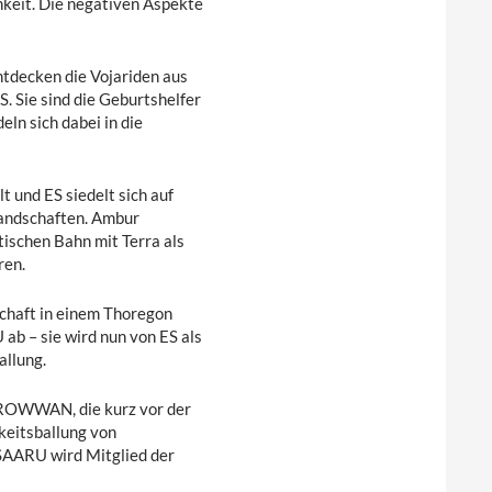
hkeit. Die negativen Aspekte
ntdecken die Vojariden aus
. Sie sind die Geburtshelfer
ln sich dabei in die
t und ES siedelt sich auf
 Landschaften. Ambur
tischen Bahn mit Terra als
ren.
schaft in einem Thoregon
ab – sie wird nun von ES als
allung.
TROWWAN, die kurz vor der
keitsballung von
AARU wird Mitglied der