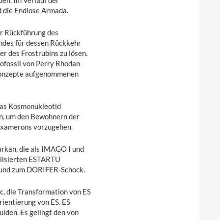
en. Im Verlauf der
d die Endlose Armada.
er Rückführung des
andes für dessen Rückkehr
er des Frostrubins zu lösen.
nofossil von Perry Rhodan
s Konzepte aufgenommenen
 das Kosmonukleotid
n, um den Bewohnern der
Hexamerons vorzugehen.
arkan, die als IMAGO I und
alisierten ESTARTU
 und zum DORIFER-Schock.
, die Transformation von ES
rientierung von ES. ES
guiden. Es gelingt den von