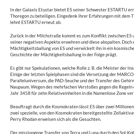
In der Galaxis Etustar bietet ES seiner Schwester ESTARTU ern
Thoregon zu beteiligen. Eingedenk ihrer Erfahrungen mit dem 
lehnt ESTARTU erneut ab.
Zurück in der Milchstraße kommt es zum Konflikt zwischen ES 
seiner negativen Aspekte erwehren und diese abspalten. Doch A
Mächtigkeitsballung von ES und verwickelt ihn in ein kosmische
Geschichte der Mächtigkeitsballung in der Folge prägt.
Es gibt nur Spekulationen, welche Rolle z. B. die Meister der Ins
Einige der letzten Spielphasen sind die Versetzung der MARCO
Paralleluniversum, die PAD-Seuche und der Transfer des Gehir
Naupaum. Wegen des mehrfachen Verstoßes gegen die Regeln d
Jahr 3458 für zehn Relativeinheiten in die Namenlose Zone ver
Beauftragt durch die Kosmokraten lässt ES über zwei Millionen 
zwei spezielle, von den Kosmokraten bereitgestellte Zellaktiva
Perry Rhodan erweisen sich als die Gesuchten.
Der misslungene Transfer von Terra und Luna durch den Sol-Ko