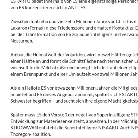
ESTARTU bildet innerhalb von ES eine eigenständige Persönlic
von ES konzentrieren sich in ANTI-ES.
Zwischen fünfzehn und vierzehn Millionen Jahre vor Christus e
Laxaron (Fornax) diese Friedenszone und erhalten Kontakt zu ES
bei der Transformation von ES zur Superintelligenz und verwande
Nocturnen.
Ambur, die Heimatwelt der Vojariden, wird in zwei Hälften geteil
einer Hälfte an und formt die Schnittfläche nach terranischen
wechselt in die Milchstraße und bewegt sich dort auf einer ellip
einem Brennpunkt und einer Umlaufzeit von zwei Millionen Jah
Als ein Heliote ES vor etwa zehn Millionen Jahren die Mitglied
anbietet und ES dieses Angebot annimmt, spaltet sich ESTARTU 
Schwester begriffen – und sucht sich ihre eigene Mächtigkeitsb
Später muss ES den Vorstoß der negativen Superintelligenz S
Entwicklung zur Materiesenke steht, abwehren. In der Mächtig
STROWWAN entsteht die Superintelligenz NISAARU. Auch NIS
Thoregon-Koalition.