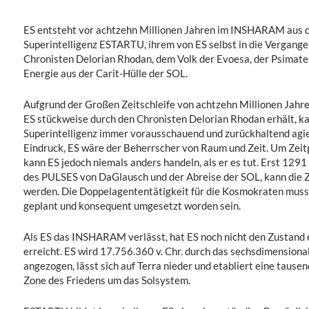
ES entsteht vor achtzehn Millionen Jahren im INSHARAM aus 
Superintelligenz ESTARTU, ihrem von ES selbst in die Vergange
Chronisten Delorian Rhodan, dem Volk der Evoesa, der Psima
Energie aus der Carit-Hülle der SOL.
Aufgrund der
Großen Zeitschleife
von achtzehn Millionen Jahre
ES stückweise durch den Chronisten Delorian Rhodan erhält, ka
Superintelligenz immer vorausschauend und zurückhaltend agie
Eindruck, ES wäre der Beherrscher von Raum und Zeit. Um Zeit
kann ES jedoch niemals anders handeln, als er es tut. Erst 129
des PULSES von DaGlausch und der Abreise der SOL, kann die Z
werden. Die Doppelagententätigkeit für die Kosmokraten muss
geplant und konsequent umgesetzt worden sein.
Als ES das INSHARAM verlässt, hat ES noch nicht den Zustand e
erreicht. ES wird 17.756.360 v. Chr. durch das sechsdimensiona
angezogen, lässt sich auf Terra nieder und etabliert eine taus
Zone des Friedens um das Solsystem.