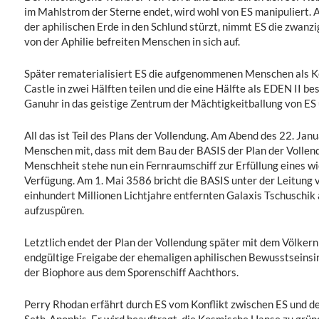
im Mahlstrom der Sterne endet, wird wohl von ES manipuliert. 
der aphilischen Erde in den Schlund stürzt, nimmt ES die zwanzi
von der Aphilie befreiten Menschen in sich auf.
Später rematerialisiert ES die aufgenommenen Menschen als K
Castle in zwei Hälften teilen und die eine Hälfte als EDEN II be
Ganuhr in das geistige Zentrum der Mächtigkeitballung von ES 
All das ist Teil des Plans der Vollendung. Am Abend des 22. J
Menschen mit, dass mit dem Bau der BASIS der Plan der Vollen
Menschheit stehe nun ein Fernraumschiff zur Erfüllung eines wi
Verfügung. Am 1. Mai 3586 bricht die BASIS unter der Leitung 
einhundert Millionen Lichtjahre entfernten Galaxis Tschuschi
aufzuspüren.
Letztlich endet der Plan der Vollendung später mit dem Völker
endgültige Freigabe der ehemaligen aphilischen Bewusstseins
der Biophore aus dem Sporenschiff Aachthors.
Perry Rhodan erfährt durch ES vom Konflikt zwischen ES und de