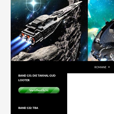
Zum
Inhalt
springen
Suchen
DORGON
ROMANE
Die Fanserie aus dem PERRY
BAND 131: DIE TAKHAL GUD
RHODAN-Universum
LOOTER
Veröffentlicht
BAND 132: TBA