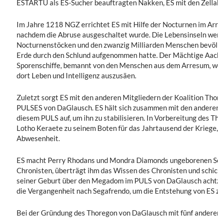
ESTARTU als ES-Sucher beauftragten Nakken, ES mit den Zellak
Im Jahre 1218 NGZ errichtet ES mit Hilfe der Nocturnen im Arr
nachdem die Abruse ausgeschaltet wurde. Die Lebensinseln we
Nocturnenstöcken und den zwanzig Milliarden Menschen bevölke
Erde durch den Schlund aufgenommen hatte. Der Mächtige Aac
Sporenschiffe, bemannt von den Menschen aus dem Arresum, w
dort Leben und Intelligenz auszusäen.
Zuletzt sorgt ES mit den anderen Mitgliedern der Koalition Tho
PULSES von DaGlausch. ES hält sich zusammen mit den anderen 
diesem PULS auf, um ihn zu stabilisieren. In Vorbereitung des 
Lotho Keraete zu seinem Boten für das Jahrtausend der Kriege, 
Abwesenheit.
ES macht Perry Rhodans und Mondra Diamonds ungeborenen So
Chronisten, überträgt ihm das Wissen des Chronisten und schic
seiner Geburt über den Megadom im PULS von DaGlausch achtze
die Vergangenheit nach Segafrendo, um die Entstehung von ES z
Bei der Gründung des Thoregon von DaGlausch mit fünf anderen