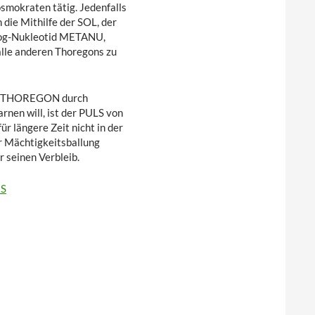
mokraten tätig. Jedenfalls
die Mithilfe der SOL, der
log-Nukleotid METANU,
alle anderen Thoregons zu
enz THOREGON durch
rnen will, ist der PULS von
r längere Zeit nicht in der
er Mächtigkeitsballung
 seinen Verbleib.
ES