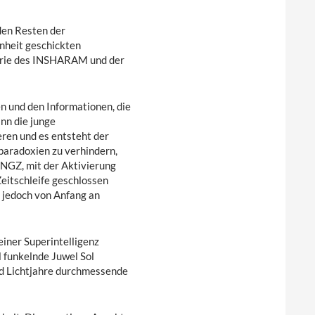
den Resten der
nheit geschickten
terie des INSHARAM und der
n und den Informationen, die
nn die junge
ren und es entsteht der
paradoxien zu verhindern,
1 NGZ, mit der Aktivierung
eitschleife geschlossen
 jedoch von Anfang an
iner Superintelligenz
l funkelnde Juwel Sol
end Lichtjahre durchmessende