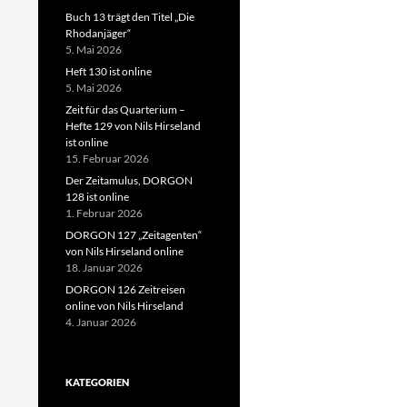
Buch 13 trägt den Titel „Die
Rhodanjäger“
5. Mai 2026
Heft 130 ist online
5. Mai 2026
Zeit für das Quarterium –
Hefte 129 von Nils Hirseland
ist online
15. Februar 2026
Der Zeitamulus, DORGON
128 ist online
1. Februar 2026
DORGON 127 „Zeitagenten“
von Nils Hirseland online
18. Januar 2026
DORGON 126 Zeitreisen
online von Nils Hirseland
4. Januar 2026
KATEGORIEN