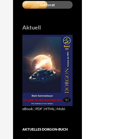
Lektorat
Aktuell
eBook
|
PDF
|
HTML
|
Mobi
AKTUELLES DORGON-BUCH