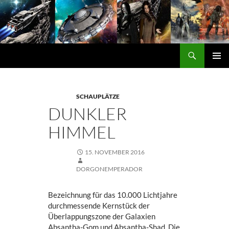
Zum
Inhalt
springen
Suchen
DORGON
PRIMÄ
MENÜ
SCHAUPLÄTZE
DUNKLER
HIMMEL
15. NOVEMBER 2016
DORGONEMPERADOR
Bezeichnung für das 10.000 Lichtjahre
durchmessende Kernstück der
Überlappungszone der Galaxien
Absantha-Gom und Absantha-Shad. Die