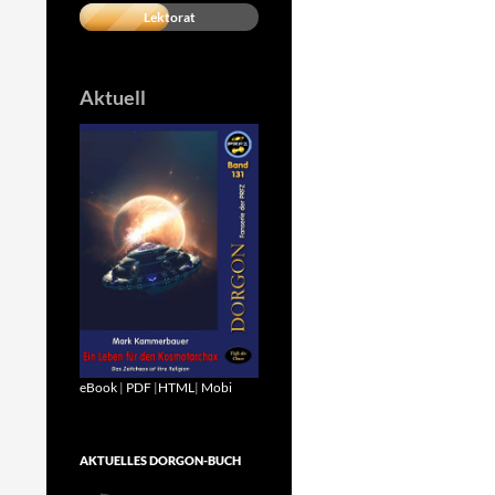
Lektorat
Aktuell
eBook
|
PDF
|
HTML
|
Mobi
AKTUELLES DORGON-BUCH