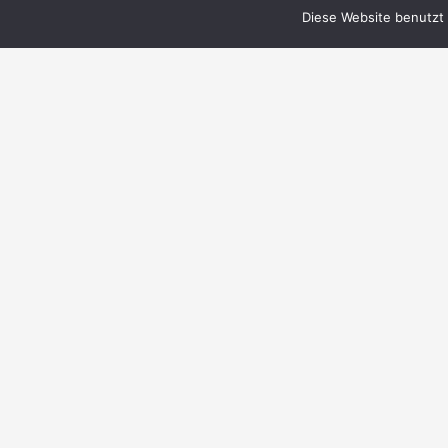
Diese Website benutzt 
© 1999–2023 PERRY RHODAN-FanZentrale
e.V.
IMPRESSUM