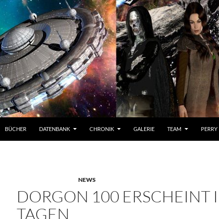
BÜCHER
DATENBANK
CHRONIK
GALERIE
TEAM
PERRY
NEWS
DORGON 100 ERSCHEINT 
TAGEN