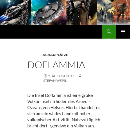
Zum
Inhalt
springen
Suchen
DORGON
PRIMÄ
MENÜ
SCHAUPLÄTZE
DOFLAMMIA
5. AUGUST 2017
STEFAN WEPIL
Die Insel Doflammia ist eine große
Vulkaninsel im Süden des Arovor-
Ozeans von Helsuk. Hierbei handelt es
sich um ein wildes Land mit hoher
vulkanischer Aktivität. Nahezu täglich
bricht dort irgendwo ein Vulkan aus,