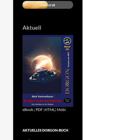
Lektorat
Aktuell
eBook
|
PDF
|
HTML
|
Mobi
AKTUELLES DORGON-BUCH