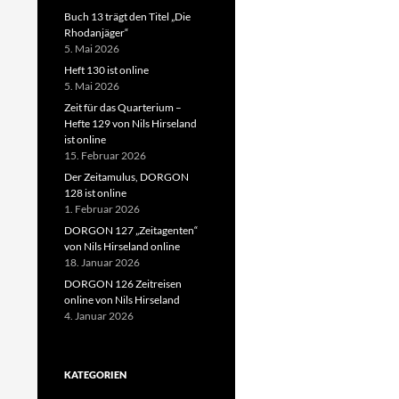
Buch 13 trägt den Titel „Die
Rhodanjäger“
5. Mai 2026
Heft 130 ist online
5. Mai 2026
Zeit für das Quarterium –
Hefte 129 von Nils Hirseland
ist online
15. Februar 2026
Der Zeitamulus, DORGON
128 ist online
1. Februar 2026
DORGON 127 „Zeitagenten“
von Nils Hirseland online
18. Januar 2026
DORGON 126 Zeitreisen
online von Nils Hirseland
4. Januar 2026
KATEGORIEN