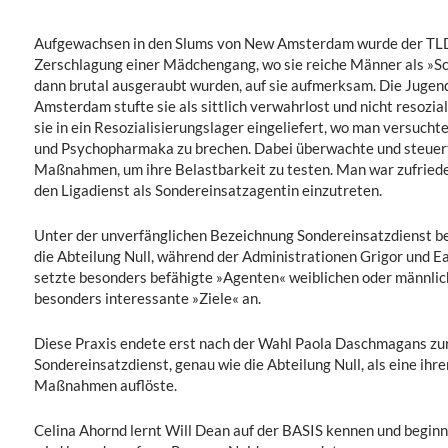
Aufgewachsen in den Slums von New Amsterdam wurde der TL
Zerschlagung einer Mädchengang, wo sie reiche Männer als »Sc
dann brutal ausgeraubt wurden, auf sie aufmerksam. Die Juge
Amsterdam stufte sie als sittlich verwahrlost und nicht resozia
sie in ein Resozialisierungslager eingeliefert, wo man versucht
und Psychopharmaka zu brechen. Dabei überwachte und steuert
Maßnahmen, um ihre Belastbarkeit zu testen. Man war zufriede
den Ligadienst als Sondereinsatzagentin einzutreten.
Unter der unverfänglichen Bezeichnung Sondereinsatzdienst be
die Abteilung Null, während der Administrationen Grigor und E
setzte besonders befähigte »Agenten« weiblichen oder männlic
besonders interessante »Ziele« an.
Diese Praxis endete erst nach der Wahl Paola Daschmagans zur 
Sondereinsatzdienst, genau wie die Abteilung Null, als eine ihre
Maßnahmen auflöste.
Celina Ahornd lernt Will Dean auf der BASIS kennen und beginnt