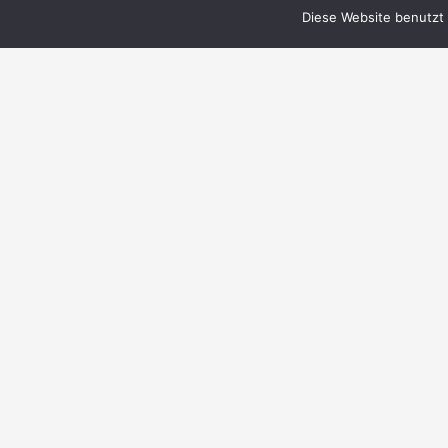
Diese Website benutzt 
© 1999–2023 PERRY RHODAN-FanZentrale
e.V.
IMPRESSUM