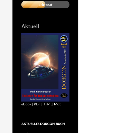
Lektorat
Aktuell
eBook
|
PDF
|
HTML
|
Mobi
AKTUELLES DORGON-BUCH