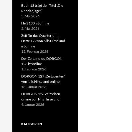
Buch 13 trägt den Titel „Die
Rhodanjäger“
5. Mai 2026
Heft 130 ist online
5. Mai 2026
Zeit für das Quarterium –
Hefte 129 von Nils Hirseland
ist online
15. Februar 2026
Der Zeitamulus, DORGON
128 ist online
1. Februar 2026
DORGON 127 „Zeitagenten“
von Nils Hirseland online
18. Januar 2026
DORGON 126 Zeitreisen
online von Nils Hirseland
4. Januar 2026
KATEGORIEN