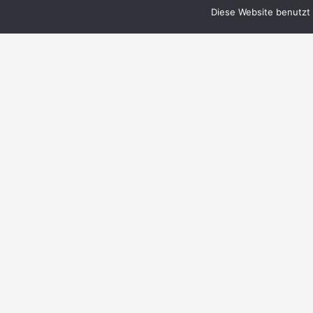
Diese Website benutzt 
© 1999–2023 PERRY RHODAN-FanZentrale
e.V.
IMPRESSUM