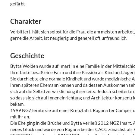
gefärbt
Charakter
Verbittert, hält sich selbst für die Frau, die am meisten arbeitet
gerne die Arbeit, ist neugierig und generell oft unfreundlich.
Geschichte
Bytta Wolden wurde auf Imart in eine Familie in der Mittelschi
Ihre Tante besaß eine Farm und ihre Passion als Kind und Jugend
Sie durchlebte eine normale Kindheit und wurde medizinische As
ihren späteren Ehemann kennen und da dessen Auskommen sehr 
sich auf die Selbstverwirklichung ihrerseits. Jedoch scheiterte 
so dass sie sich auf Inneneinrichtung und Architektur konzentr
bekam.
1999 NGZ lernte sie auf einer Kreuzfahrt Ragana ter Camperna
mit ihr an.
Die Ehe ging in die Brüche und Bytta verließ 2012 NGZ Imart. A
neues Glück und wurde von Ragana bei der CACC zunächst als R