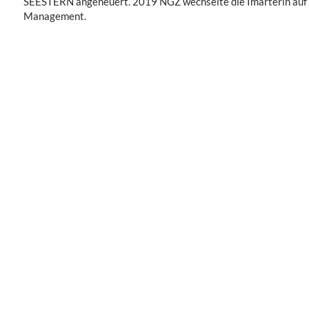
SEESTERN angeheuert. 2019 NGZ wechselte die Imarterin auf
Management.