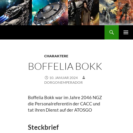
Zum
Inhalt
springen
Suchen
DORGON
PRIMÄ
MENÜ
CHARAKTERE
BOFFELIA BOKK
10. JANUAR 2024
DORGONEMPERADOR
Boffelia Bokk war im Jahre 2046 NGZ
die Personalreferentin der CACC und
tat ihren Dienst auf der ATOSGO
Steckbrief