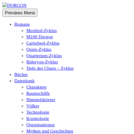
Zum
Inhalt
Suchen
Primäres Menü
springen
DORGON
Romane
Mordred-Zyklus
M100 Dorgon
Cartwheel-Zyklus
Osiris-Zyklus
Quarterium-Zyklus
Rideryon-Zyklus
Tiefe des Chaos – Zyklus
Bücher
Datenbank
Charaktere
Raumschiffe
Himmelskörper
Völker
Technologie
Kosmologie
Organisationen
Mythen und Geschichten