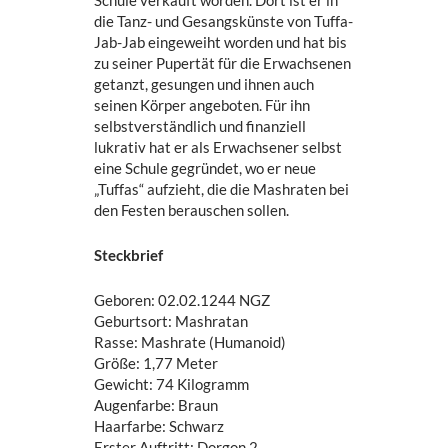
Schule verkauft worden. Dort ist er in
die Tanz- und Gesangskünste von Tuffa-
Jab-Jab eingeweiht worden und hat bis
zu seiner Pupertät für die Erwachsenen
getanzt, gesungen und ihnen auch
seinen Körper angeboten. Für ihn
selbstverständlich und finanziell
lukrativ hat er als Erwachsener selbst
eine Schule gegründet, wo er neue
„Tuffas“ aufzieht, die die Mashraten bei
den Festen berauschen sollen.
Steckbrief
Geboren: 02.02.1244 NGZ
Geburtsort: Mashratan
Rasse: Mashrate (Humanoid)
Größe: 1,77 Meter
Gewicht: 74 Kilogramm
Augenfarbe: Braun
Haarfarbe: Schwarz
Erster Auftritt: Dorgon 2