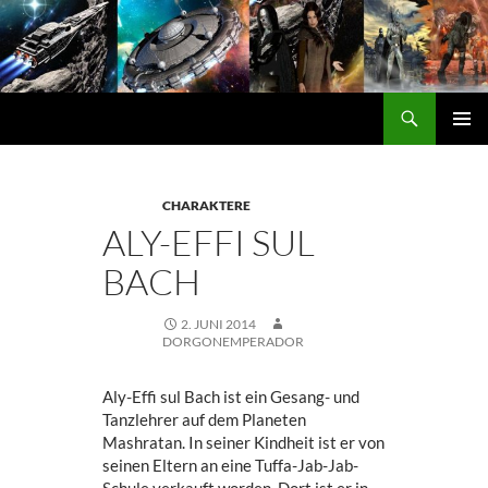
Zum
Inhalt
springen
Suchen
DORGON
PRIMÄ
MENÜ
CHARAKTERE
ALY-EFFI SUL
BACH
2. JUNI 2014
DORGONEMPERADOR
Aly-Effi sul Bach ist ein Gesang- und
Tanzlehrer auf dem Planeten
Mashratan. In seiner Kindheit ist er von
seinen Eltern an eine Tuffa-Jab-Jab-