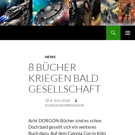
Zum
Inhalt
springen
Suchen
DORGON
PRIMÄ
MENÜ
NEWS
8 BÜCHER
KRIEGEN BALD
GESELLSCHAFT
8. JULI 2018
DORGONEMPERADOR
Acht DORGON-Bücher sind es schon.
Doch bald gesellt sich ein weiteres
Buch dazu. Auf dem Colonia Con in Köln