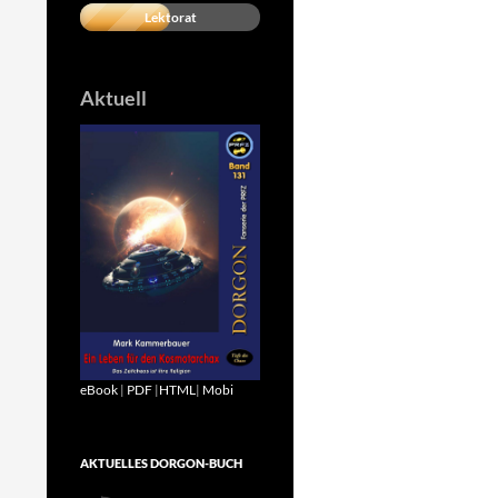
Lektorat
Aktuell
eBook
|
PDF
|
HTML
|
Mobi
AKTUELLES DORGON-BUCH