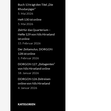
Buch 13 trägt den Titel „Die
Rhodanjäger“
5. Mai 2026
Heft 130 ist online
5. Mai 2026
Zeit für das Quarterium –
Hefte 129 von Nils Hirseland
ist online
15. Februar 2026
Der Zeitamulus, DORGON
128 ist online
1. Februar 2026
DORGON 127 „Zeitagenten“
von Nils Hirseland online
18. Januar 2026
DORGON 126 Zeitreisen
online von Nils Hirseland
4. Januar 2026
KATEGORIEN