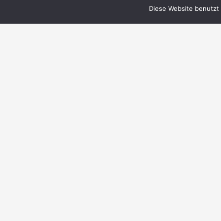
Diese Website benutzt 
© 1999–2023 PERRY RHODAN-FanZentrale
e.V.
IMPRESSUM