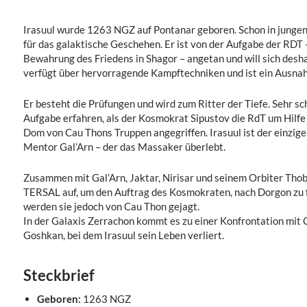
Irasuul wurde 1263 NGZ auf Pontanar geboren. Schon in jungen 
für das galaktische Geschehen. Er ist von der Aufgabe der RDT 
Bewahrung des Friedens in Shagor – angetan und will sich desha
verfügt über hervorragende Kampftechniken und ist ein Ausna
Er besteht die Prüfungen und wird zum Ritter der Tiefe. Sehr sc
Aufgabe erfahren, als der Kosmokrat Sipustov die RdT um Hilfe 
Dom von Cau Thons Truppen angegriffen. Irasuul ist der einzige
Mentor Gal’Arn – der das Massaker überlebt.
Zusammen mit Gal’Arn, Jaktar, Nirisar und seinem Orbiter Thobe
TERSAL auf, um den Auftrag des Kosmokraten, nach Dorgon zu fl
werden sie jedoch von Cau Thon gejagt.
In der Galaxis Zerrachon kommt es zu einer Konfrontation mit 
Goshkan, bei dem Irasuul sein Leben verliert.
Steckbrief
Geboren:
1263 NGZ