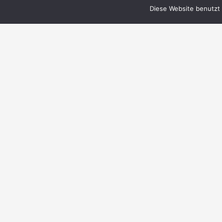
Diese Website benutzt 
© 1999–2023 PERRY RHODAN-FanZentrale
e.V.
IMPRESSUM