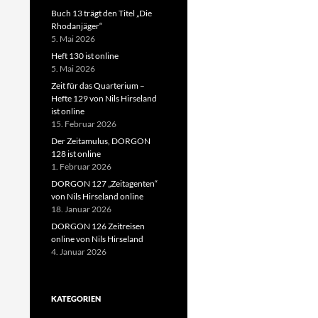
Buch 13 trägt den Titel „Die
Rhodanjäger“
5. Mai 2026
Heft 130 ist online
5. Mai 2026
Zeit für das Quarterium –
Hefte 129 von Nils Hirseland
ist online
15. Februar 2026
Der Zeitamulus, DORGON
128 ist online
1. Februar 2026
DORGON 127 „Zeitagenten“
von Nils Hirseland online
18. Januar 2026
DORGON 126 Zeitreisen
online von Nils Hirseland
4. Januar 2026
KATEGORIEN