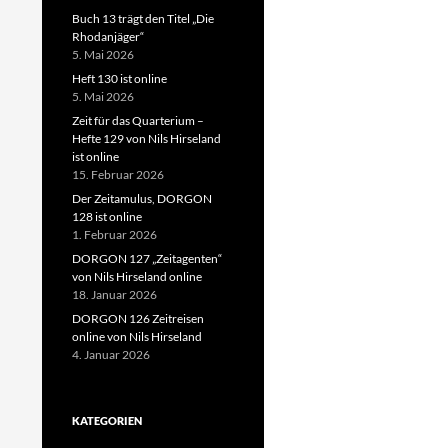
Buch 13 trägt den Titel „Die
Rhodanjäger“
5. Mai 2026
Heft 130 ist online
5. Mai 2026
Zeit für das Quarterium –
Hefte 129 von Nils Hirseland
ist online
15. Februar 2026
Der Zeitamulus, DORGON
128 ist online
1. Februar 2026
DORGON 127 „Zeitagenten“
von Nils Hirseland online
18. Januar 2026
DORGON 126 Zeitreisen
online von Nils Hirseland
4. Januar 2026
KATEGORIEN