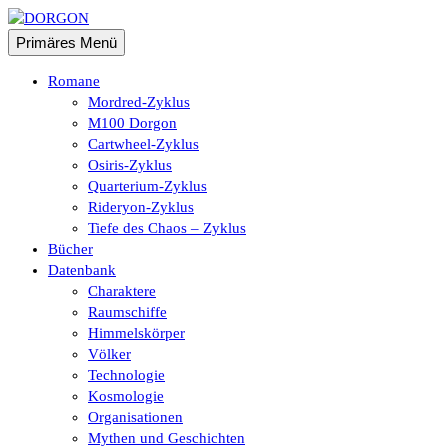
Zum
Inhalt
Suchen
Primäres Menü
springen
DORGON
Romane
Mordred-Zyklus
M100 Dorgon
Cartwheel-Zyklus
Osiris-Zyklus
Quarterium-Zyklus
Rideryon-Zyklus
Tiefe des Chaos – Zyklus
Bücher
Datenbank
Charaktere
Raumschiffe
Himmelskörper
Völker
Technologie
Kosmologie
Organisationen
Mythen und Geschichten