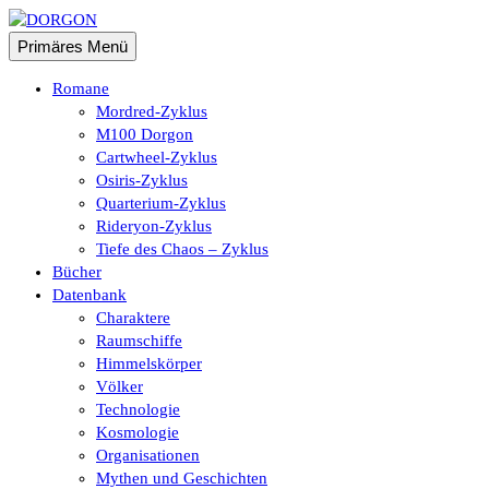
Zum
Inhalt
Suchen
Primäres Menü
springen
DORGON
Romane
Mordred-Zyklus
M100 Dorgon
Cartwheel-Zyklus
Osiris-Zyklus
Quarterium-Zyklus
Rideryon-Zyklus
Tiefe des Chaos – Zyklus
Bücher
Datenbank
Charaktere
Raumschiffe
Himmelskörper
Völker
Technologie
Kosmologie
Organisationen
Mythen und Geschichten