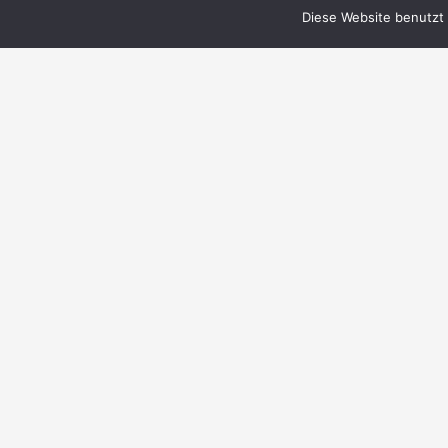
Diese Website benutzt 
© 1999–2023 PERRY RHODAN-FanZentrale
e.V.
IMPRESSUM