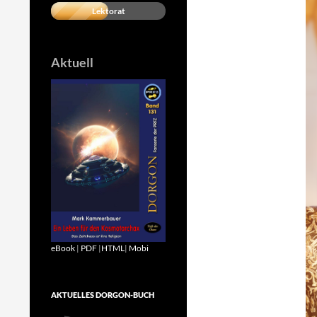
Lektorat
Aktuell
eBook
|
PDF
|
HTML
|
Mobi
AKTUELLES DORGON-BUCH