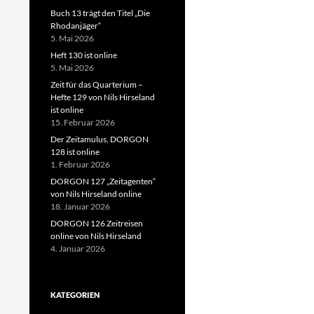
Buch 13 trägt den Titel „Die
Rhodanjäger“
5. Mai 2026
Heft 130 ist online
5. Mai 2026
Zeit für das Quarterium –
Hefte 129 von Nils Hirseland
ist online
15. Februar 2026
Der Zeitamulus, DORGON
128 ist online
1. Februar 2026
DORGON 127 „Zeitagenten“
von Nils Hirseland online
18. Januar 2026
DORGON 126 Zeitreisen
online von Nils Hirseland
4. Januar 2026
KATEGORIEN