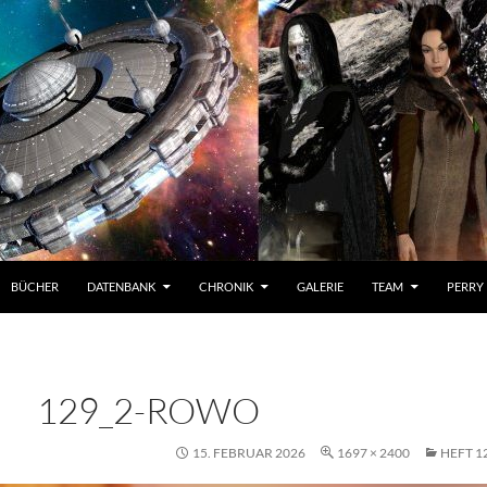
BÜCHER
DATENBANK
CHRONIK
GALERIE
TEAM
PERRY
129_2-ROWO
15. FEBRUAR 2026
1697 × 2400
HEFT 1