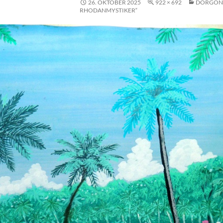
26. OKTOBER 2025
922 × 692
DORGON 
RHODANMYSTIKER“