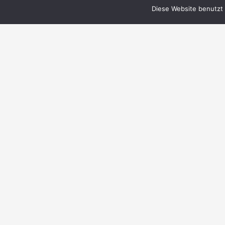
Diese Website benutzt 
© 1999–2023 PERRY RHODAN-FanZentrale
e.V.
IMPRESSUM