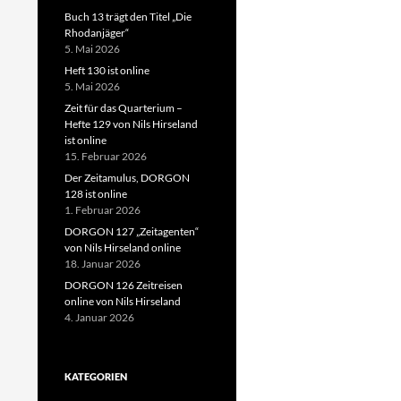
Buch 13 trägt den Titel „Die
Rhodanjäger“
5. Mai 2026
Heft 130 ist online
5. Mai 2026
Zeit für das Quarterium –
Hefte 129 von Nils Hirseland
ist online
15. Februar 2026
Der Zeitamulus, DORGON
128 ist online
1. Februar 2026
DORGON 127 „Zeitagenten“
von Nils Hirseland online
18. Januar 2026
DORGON 126 Zeitreisen
online von Nils Hirseland
4. Januar 2026
KATEGORIEN