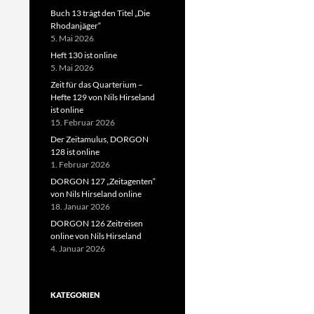
Buch 13 trägt den Titel „Die
Rhodanjäger“
5. Mai 2026
Heft 130 ist online
5. Mai 2026
Zeit für das Quarterium –
Hefte 129 von Nils Hirseland
ist online
15. Februar 2026
Der Zeitamulus, DORGON
128 ist online
1. Februar 2026
DORGON 127 „Zeitagenten“
von Nils Hirseland online
18. Januar 2026
DORGON 126 Zeitreisen
online von Nils Hirseland
4. Januar 2026
KATEGORIEN