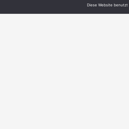
Diese Website benutzt 
© 1999–2023 PERRY RHODAN-FanZentrale
e.V.
IMPRESSUM