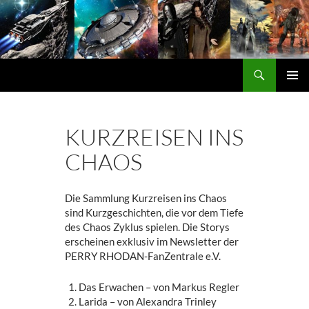
Zum
Inhalt
springen
Suchen
DORGON
PRIMÄ
MENÜ
KURZREISEN INS
CHAOS
Die Sammlung Kurzreisen ins Chaos
sind Kurzgeschichten, die vor dem Tiefe
des Chaos Zyklus spielen. Die Storys
erscheinen exklusiv im Newsletter der
PERRY RHODAN-FanZentrale e.V.
Das Erwachen – von Markus Regler
Larida – von Alexandra Trinley