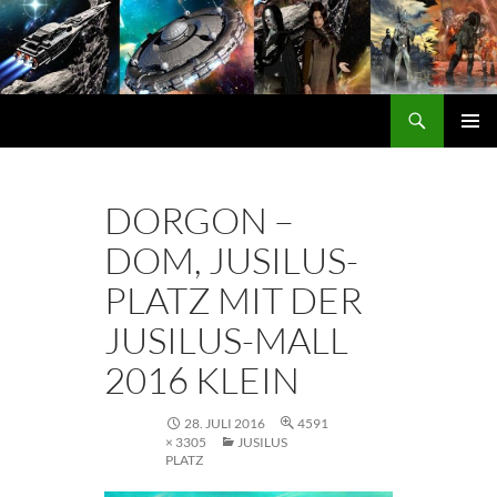
Zum
Inhalt
springen
Suchen
DORGON
PRIMÄ
MENÜ
DORGON –
DOM, JUSILUS-
PLATZ MIT DER
JUSILUS-MALL
2016 KLEIN
28. JULI 2016
4591
× 3305
JUSILUS
PLATZ