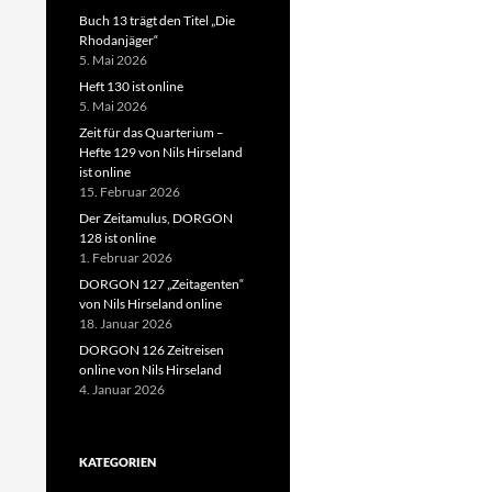
Buch 13 trägt den Titel „Die
Rhodanjäger“
5. Mai 2026
Heft 130 ist online
5. Mai 2026
Zeit für das Quarterium –
Hefte 129 von Nils Hirseland
ist online
15. Februar 2026
Der Zeitamulus, DORGON
128 ist online
1. Februar 2026
DORGON 127 „Zeitagenten“
von Nils Hirseland online
18. Januar 2026
DORGON 126 Zeitreisen
online von Nils Hirseland
4. Januar 2026
KATEGORIEN