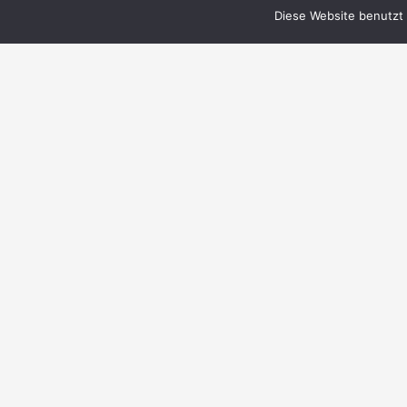
Diese Website benutzt 
© 1999–2023 PERRY RHODAN-FanZentrale
e.V.
IMPRESSUM