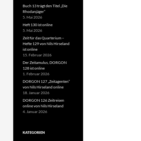
Buch 13 trägt den Titel „Die
Rhodanjäger“
5. Mai 2026
Heft 130 ist online
5. Mai 2026
Zeit für das Quarterium –
Hefte 129 von Nils Hirseland
ist online
15. Februar 2026
Der Zeitamulus, DORGON
128 ist online
1. Februar 2026
DORGON 127 „Zeitagenten“
von Nils Hirseland online
18. Januar 2026
DORGON 126 Zeitreisen
online von Nils Hirseland
4. Januar 2026
KATEGORIEN