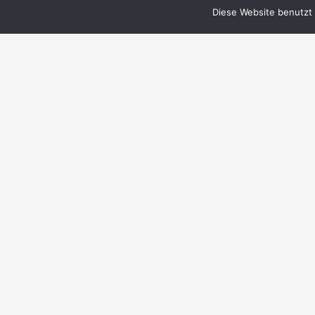
Diese Website benutzt 
© 1999–2023 PERRY RHODAN-FanZentrale
e.V.
IMPRESSUM