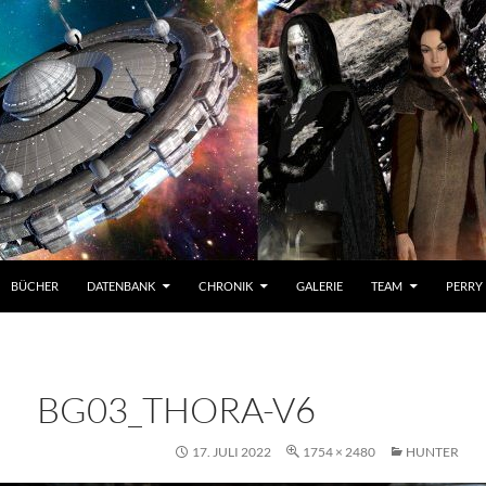
BÜCHER
DATENBANK
CHRONIK
GALERIE
TEAM
PERRY
BG03_THORA-V6
17. JULI 2022
1754 × 2480
HUNTER