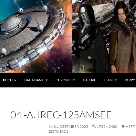
BÜCHER
DATENBANK
CHRONIK
GALERIE
TEAM
PERRY
04 -AUREC-125AMSEE
21. DEZEMBER 2025
1754 × 2480
HEFT 
ZEITCHAOS