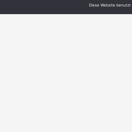
Diese Website benutzt 
© 1999–2023 PERRY RHODAN-FanZentrale
e.V.
IMPRESSUM