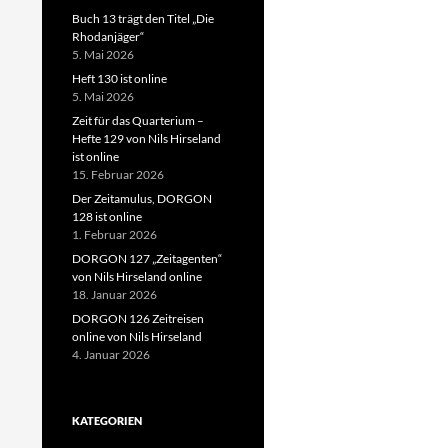
Buch 13 trägt den Titel „Die
Rhodanjäger“
5. Mai 2026
Heft 130 ist online
5. Mai 2026
Zeit für das Quarterium –
Hefte 129 von Nils Hirseland
ist online
15. Februar 2026
Der Zeitamulus, DORGON
128 ist online
1. Februar 2026
DORGON 127 „Zeitagenten“
von Nils Hirseland online
18. Januar 2026
DORGON 126 Zeitreisen
online von Nils Hirseland
4. Januar 2026
KATEGORIEN