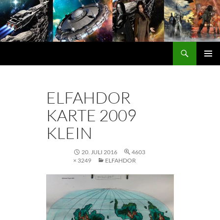
Zum
Inhalt
springen
Suchen
DORGON
PRIMÄ
MENÜ
ELFAHDOR
KARTE 2009
KLEIN
20. JULI 2016
4603
× 3249
ELFAHDOR