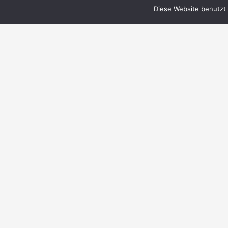
Diese Website benutzt 
© 1999–2023 PERRY RHODAN-FanZentrale
e.V.
IMPRESSUM