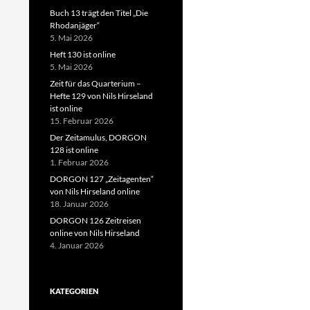
Buch 13 trägt den Titel „Die
Rhodanjäger“
5. Mai 2026
Heft 130 ist online
5. Mai 2026
Zeit für das Quarterium –
Hefte 129 von Nils Hirseland
ist online
15. Februar 2026
Der Zeitamulus, DORGON
128 ist online
1. Februar 2026
DORGON 127 „Zeitagenten“
von Nils Hirseland online
18. Januar 2026
DORGON 126 Zeitreisen
online von Nils Hirseland
4. Januar 2026
KATEGORIEN