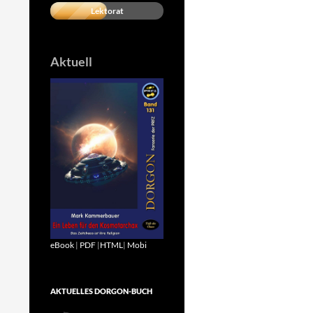
Lektorat
Aktuell
eBook
|
PDF
|
HTML
|
Mobi
AKTUELLES DORGON-BUCH