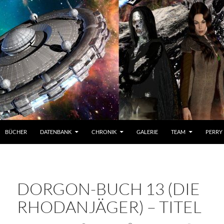
BÜCHER
DATENBANK
CHRONIK
GALERIE
TEAM
PERRY
DORGON-BUCH 13 (DIE
RHODANJÄGER) – TITEL