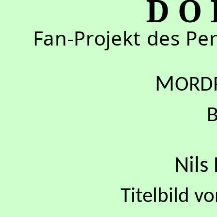
D O 
Fan-Projekt des Pe
M
ORD
B
Nils
Titelbild 